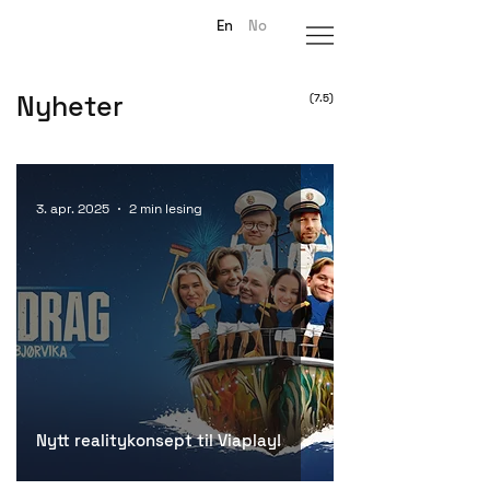
En
No
Nyheter
(7.5)
3. apr. 2025
2 min lesing
Nytt realitykonsept til Viaplay!