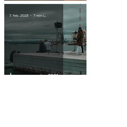
7. feb. 2023
7 min lesing
Årsoppsummering 2021
Studio
Gjerdrums Vei 6
0484 Oslo