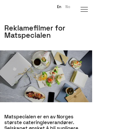
En
No
Reklamefilmer for
Matspecialen
Matspecialen er en av Norges
største cateringleverandører.
Selskapet ønsket å bli synligere