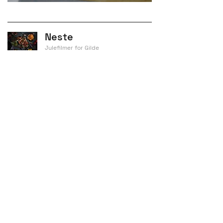
Neste
Julefilmer for Gilde
Studio
Gjerdrums Vei 6
0484 Oslo
+47 900 60 701
Sosiale medier
Instagram
Facebook
LinkedIn
Vimeo
E-post