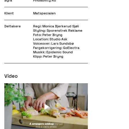
Byrå
Findability AS
Klient
Matspecialen
Deltakere
Regi: Monica Bjerkerud Sjøli
Styling: Sporenstrek Reklame
Foto: Peter Bryng
Location: Studio Ask
Voiceover: Lars Sundsbø
Fargekorrigering: GoElectra
Musikk: Epidemic Sound
Klipp: Peter Bryng
Video