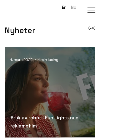
En
No
Nyheter
(7.5)
1. mars 2025
1 min lesing
Bruk av robot i Fun Lights nye
reklamefilm