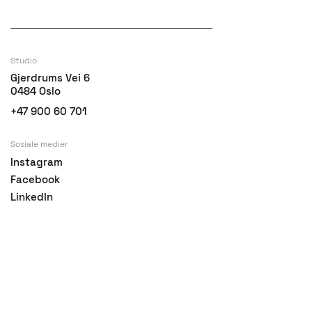
Studio
Gjerdrums Vei 6
0484 Oslo
+47 900 60 701
Sosiale medier
Instagram
Facebook
LinkedIn
Vimeo
E-post
mail@filmstories.no
Kontakt oss