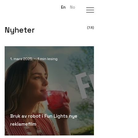
En
No
Nyheter
(7.5)
1. mars 2025
1 min lesing
Bruk av robot i Fun Lights nye
reklamefilm