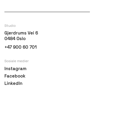
Studio
Gjerdrums Vei 6
0484 Oslo
+47 900 60 701
Sosiale medier
Instagram
Facebook
LinkedIn
Vimeo
E-post
mail@filmstories.no
Kontakt oss